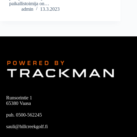
paikallistoimija on…
admin
13.3.2023
Runsorintie 1
65380 Vaasa
puh. 0500-562245
sauli@hillcreekgolf.fi